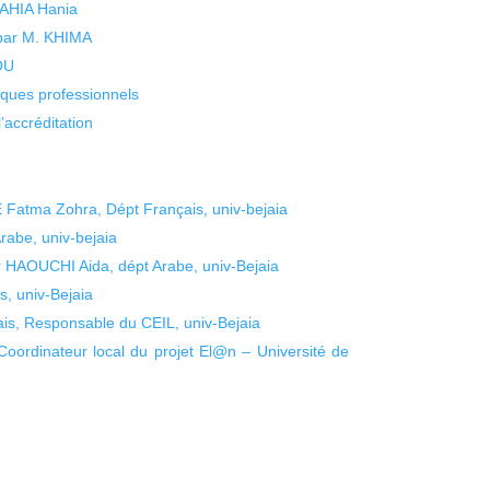
 YAHIA Hania
 par M. KHIMA
KOU
isques professionnels
’accréditation
atma Zohra, Dépt Français, univ-bejaia
abe, univ-bejaia
 HAOUCHI Aida, dépt Arabe, univ-Bejaia
s, univ-Bejaia
is, Responsable du CEIL, univ-Bejaia
ordinateur local du projet El@n – Université de