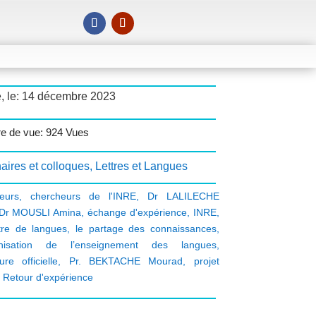
é, le: 14 décembre 2023
e de vue: 924 Vues
aires et colloques
,
Lettres et Langues
eurs
,
chercheurs de l'INRE
,
Dr LALILECHE
Dr MOUSLI Amina
,
échange d'expérience
,
INRE
,
tre de langues
,
le partage des connaissances
,
nisation de l’enseignement des langues
,
re officielle
,
Pr. BEKTACHE Mourad
,
projet
,
Retour d'expérience