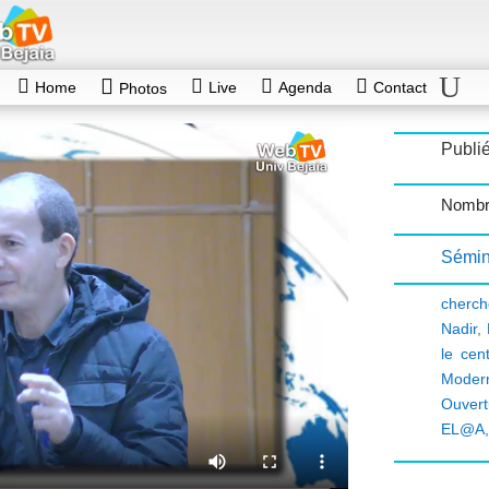
Home
Live
Agenda
Contact
Photos
Publi
Nombr
Sémin
cherch
Nadir
,
le cen
Moder
Ouvertu
EL@A