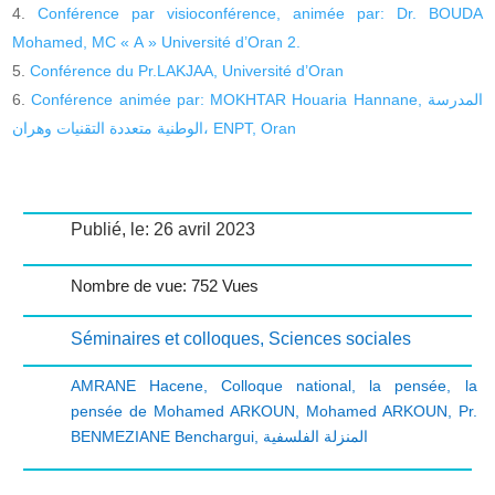
Conférence par visioconférence, animée par: Dr. BOUDA
Mohamed, MC « A » Université d’Oran 2.
Conférence du Pr.LAKJAA, Université d’Oran
Conférence animée par: MOKHTAR Houaria Hannane, المدرسة
الوطنية متعددة التقنيات وهران، ENPT, Oran
Publié, le: 26 avril 2023
Nombre de vue: 752 Vues
Séminaires et colloques
,
Sciences sociales
AMRANE Hacene
,
Colloque national
,
la pensée
,
la
pensée de Mohamed ARKOUN
,
Mohamed ARKOUN
,
Pr.
BENMEZIANE Benchargui
,
المنزلة الفلسفية