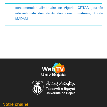
consommation alimentaire en Algérie
,
CRTAA
,
journée
internationale des droits des consommateurs
,
Khodir
MADANI
Notre chaine