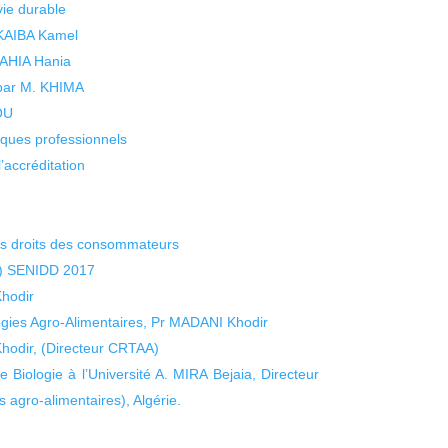
vie durable
 KAIBA Kamel
 YAHIA Hania
 par M. KHIMA
KOU
isques professionnels
’accréditation
es droits des consommateurs
a) SENIDD 2017
hodir
gies Agro-Alimentaires, Pr MADANI Khodir
hodir, (Directeur CRTAA)
Biologie à l’Université A. MIRA Bejaia, Directeur
agro-alimentaires), Algérie.