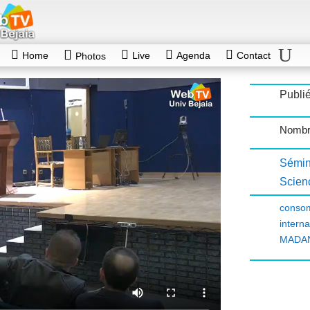
Home
Live
Agenda
Contact
Photos
Publié
Nombre
Sémin
Scienc
consom
intern
MADA