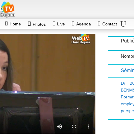
Home
Live
Agenda
Contact
Photos
Publié
Nombr
Sémin
Dr B
BENMS
Format
employ
perspe