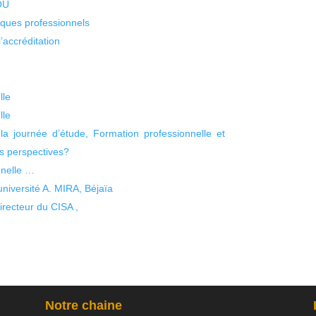
KOU
isques professionnels
’accréditation
lle
lle
a journée d’étude, Formation professionnelle et
es perspectives?
nnelle …
iversité A. MIRA, Béjaïa
recteur du CISA ,
Notre chaine