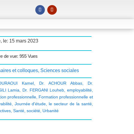
, le: 15 mars 2023
e de vue: 955 Vues
aires et colloques
,
Sciences sociales
OURAOUI Kamel
,
Dr. ACHOUR Abbas
,
Dr.
ILI Lamia
,
Dr. FERGANI Louheb
,
employabilité
,
ion professionnelle
,
Formation professionnelle et
abilité
,
Journée d'étude
,
le secteur de la santé
,
ctives
,
Santé
,
société
,
Urbanité