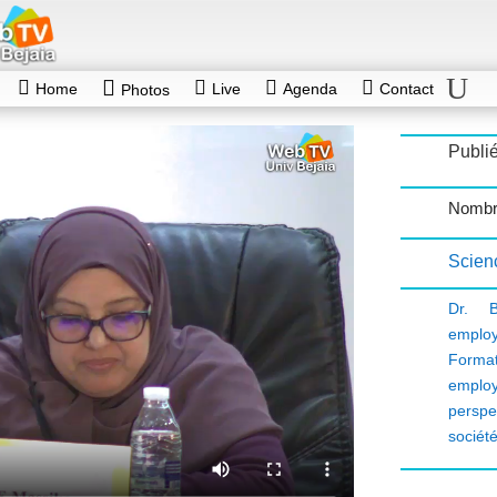
Home
Live
Agenda
Contact
Photos
Publié
Nombre
Scien
Dr. 
employ
Format
employ
perspe
sociét