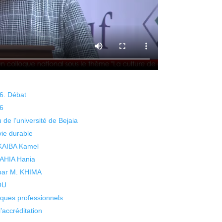
26. Débat
26
 de l’université de Bejaia
vie durable
 KAIBA Kamel
 YAHIA Hania
 par M. KHIMA
KOU
isques professionnels
’accréditation