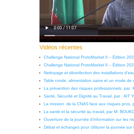
Vidéos récentes
Challenge National ProtoMarket II – Édition 20
Challenge National ProtoMarket II – Édition 20
Nettoyage et désinfection des installations d’eau
Table ronde: alimentation saine et un mode de 
La prévention des risques professionnels, par:
Santé, Sécurité et Dignité au Travail, par : AIT
La mission de la CNAS face aux risques pros,
La santé et la sécurité au travail, par M. BOU
Ouverture de la journée d’information sur les r
Débat et échanges pour clôturer la journée sur l