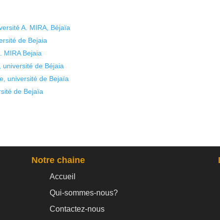
ersité A. MIRA, Béjaïa
rsité de Bejaia
. MIRA Bejaia
université de Béjaia
 université de Bejaïa
sité de Bejaïa
Notre chaine
Accueil
Qui-sommes-nous?
Contactez-nous