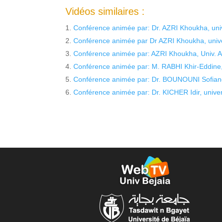
Vidéos similaires :
Conférence animée par: Dr. AZRI Khoukha, univ
Conférence animée par Dr AZRI Khoukha, unive
Conférence animée par: AZRI Khoukha, Univ. A
Conférence animée par: M. RABHI Khir-Eddine, 
Conférence animée par: Dr. BOUNOUNI Sofiane,
Conférence animée par: Dr. KICHER Idir, univer