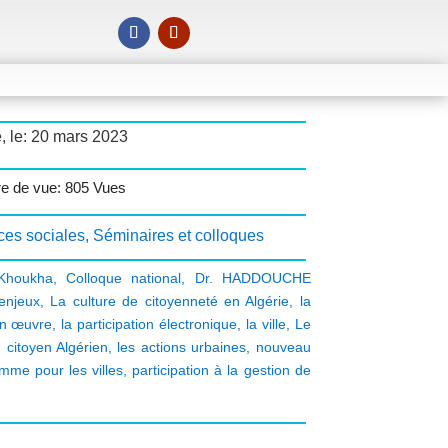
, le: 20 mars 2023
e de vue: 805 Vues
ces sociales
,
Séminaires et colloques
Khoukha
,
Colloque national
,
Dr. HADDOUCHE
enjeux
,
La culture de citoyenneté en Algérie
,
la
en œuvre
,
la participation électronique
,
la ville
,
Le
u citoyen Algérien
,
les actions urbaines
,
nouveau
mme pour les villes
,
participation à la gestion de