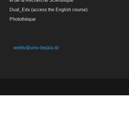
et de la Recherche Scientifique
Dual_Edx (
access the English course)
Photothèque
webtv@univ-bejaia.dz