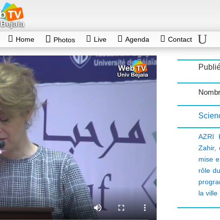
Home
Live
Agenda
Contact
Photos
Publié
Nombr
Scien
AZRI 
Zahir
,
mise 
rôle d
progra
la ville