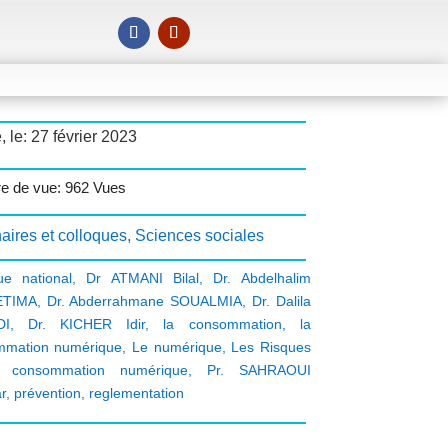
, le: 27 février 2023
e de vue: 962 Vues
aires et colloques
,
Sciences sociales
ue national
,
Dr ATMANI Bilal
,
Dr. Abdelhalim
ETIMA
,
Dr. Abderrahmane SOUALMIA
,
Dr. Dalila
DI
,
Dr. KICHER Idir
,
la consommation
,
la
mmation numérique
,
Le numérique
,
Les Risques
 consommation numérique
,
Pr. SAHRAOUI
r
,
prévention
,
reglementation