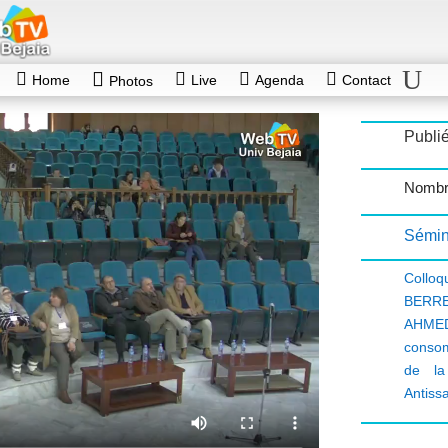
Home
Live
Agenda
Contact
Photos
Publié
Nombr
Sémin
Colloq
BERR
AHME
conso
de la
Antissa