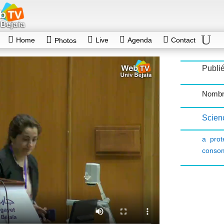
Home
Live
Agenda
Contact
Photos
Publié
Nombr
Scien
a prot
conso