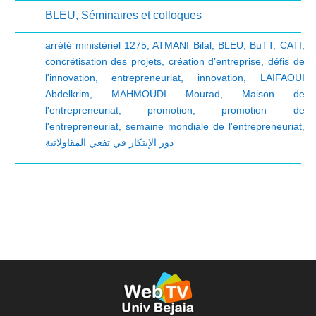
BLEU
,
Séminaires et colloques
arrété ministériel 1275
,
ATMANI Bilal
,
BLEU
,
BuTT
,
CATI
,
concrétisation des projets
,
création d’entreprise
,
défis de
l'innovation
,
entrepreneuriat
,
innovation
,
LAIFAOUI
Abdelkrim
,
MAHMOUDI Mourad
,
Maison de
l'entrepreneuriat
,
promotion
,
promotion de
l'entrepreneuriat
,
semaine mondiale de l'entrepreneuriat
,
دور الإبتكار في تفعي المقاولاتية