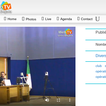
Home
Live
Agenda
Contact
Photos
Publi
Nombr
Diver
club 
opérat
opérat