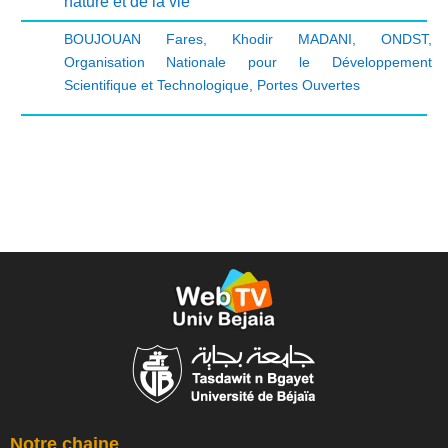
nature et de la vie
BOUJOUAN Fares
,
Khodir MADANI
,
ONDST
,
Organisation Nationale pour le Développement
Scientifique et Technologique
,
Portes Ouvertes
Notre chaine