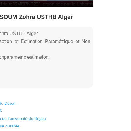
SSOUM Zohra USTHB Alger
ohra USTHB Alger
isation et Estimation Paramétrique et Non
onparametric estimation.
26. Débat
26
 de l’université de Bejaia
vie durable