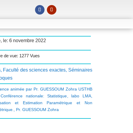
, le: 6 novembre 2022
e de vue: 1277 Vues
s
,
Faculté des sciences exactes
,
Séminaires
loques
rence animée par Pr. GUESSOUM Zohra USTHB
,
Conférence nationale: Statistique
,
labo LMA
,
isation et Estimation Paramétrique et Non
trique.
,
Pr. GUESSOUM Zohra