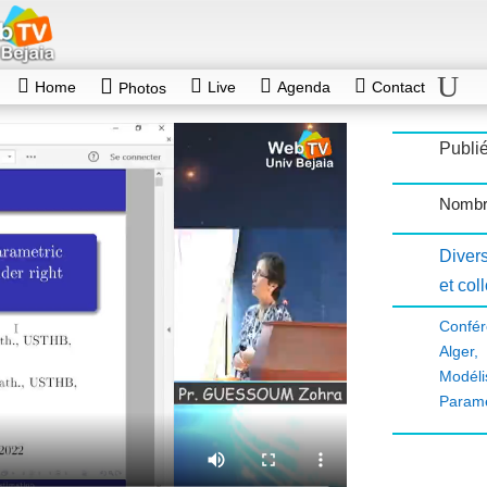
Home
Live
Agenda
Contact
Photos
Publié
Nombr
Diver
et col
Confé
Alger
Modél
Paramé