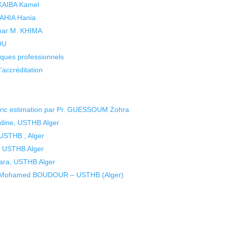
 KAIBA Kamel
 YAHIA Hania
 par M. KHIMA
KOU
isques professionnels
’accréditation
tric estimation par Pr. GUESSOUM Zohra
dine, USTHB Alger
USTHB , Alger
 USTHB Alger
ra, USTHB Alger
eur Mohamed BOUDOUR – USTHB (Alger)