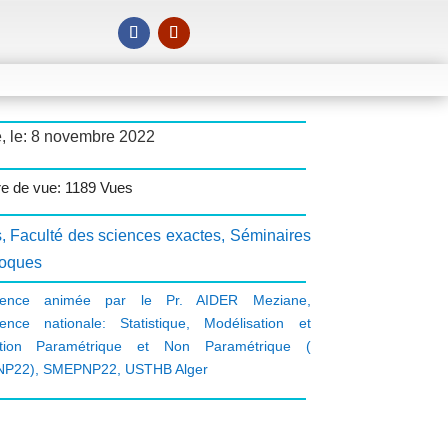
, le: 8 novembre 2022
 de vue: 1189 Vues
s
,
Faculté des sciences exactes
,
Séminaires
loques
rence animée par le Pr. AIDER Meziane
,
ence nationale: Statistique
,
Modélisation et
ation Paramétrique et Non Paramétrique (
P22)
,
SMEPNP22
,
USTHB Alger