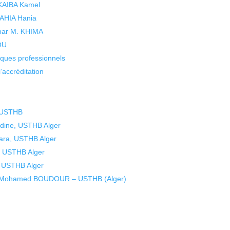
 KAIBA Kamel
 YAHIA Hania
 par M. KHIMA
KOU
isques professionnels
’accréditation
, USTHB
dine, USTHB Alger
ra, USTHB Alger
 USTHB Alger
 USTHB Alger
eur Mohamed BOUDOUR – USTHB (Alger)