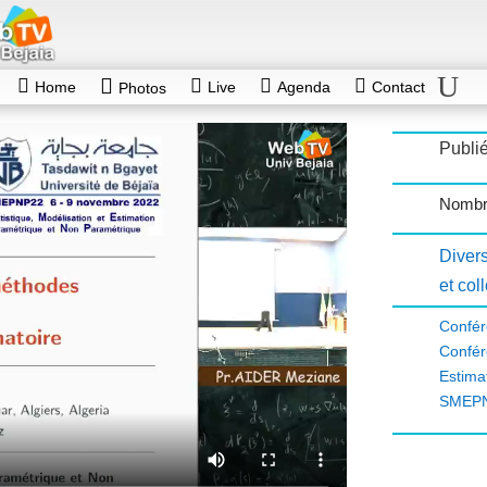
Home
Live
Agenda
Contact
Photos
Publié
Nombre
Diver
et col
Confé
Confér
Estim
SMEPN