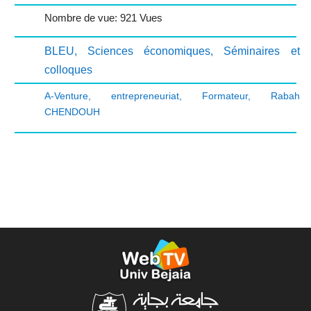
Nombre de vue: 921 Vues
BLEU
,
Sciences économiques
,
Séminaires et
colloques
A-Venture
,
entrepreneuriat
,
Formateur
,
Rabah
CHENDOUH