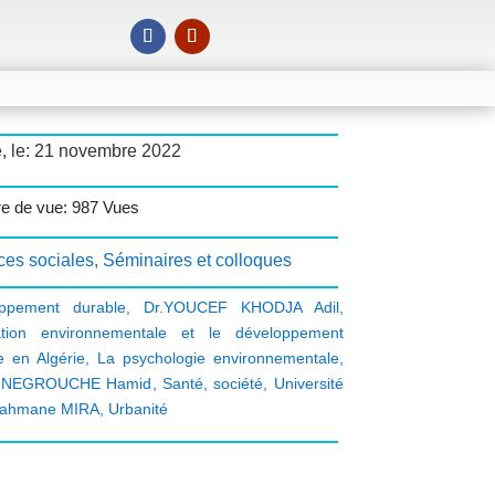
é, le: 21 novembre 2022
e de vue: 987 Vues
ces sociales
,
Séminaires et colloques
oppement durable
,
Dr.YOUCEF KHODJA Adil
,
cation environnementale et le développement
e en Algérie
,
La psychologie environnementale
,
,
NEGROUCHE Hamid
,
Santé
,
société
,
Université
rahmane MIRA
,
Urbanité