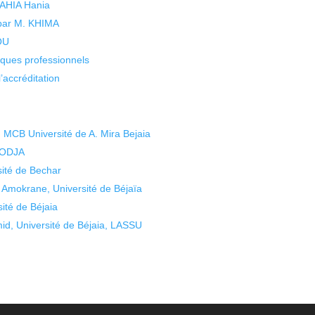
 YAHIA Hania
 par M. KHIMA
KOU
isques professionnels
’accréditation
CB Université de A. Mira Bejaia
HODJA
ité de Bechar
mokrane, Université de Béjaïa
ité de Béjaia
, Université de Béjaia, LASSU