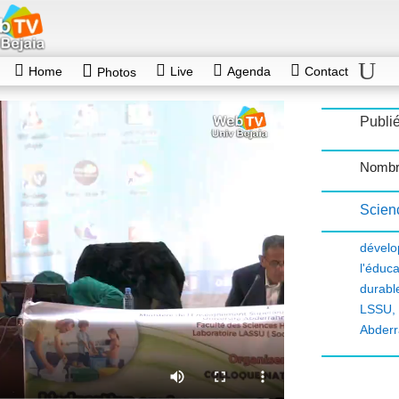
Home
Live
Agenda
Contact
Photos
Publi
Nombr
Scien
dével
l'édu
durabl
LSSU
Abder