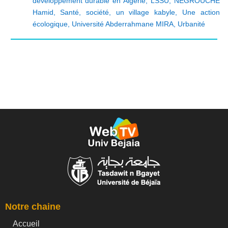
développement durable en Algérie
,
LSSU
,
NEGROUCHE
Hamid
,
Santé
,
société
,
un village kabyle
,
Une action
écologique
,
Université Abderrahmane MIRA
,
Urbanité
Notre chaine
Accueil