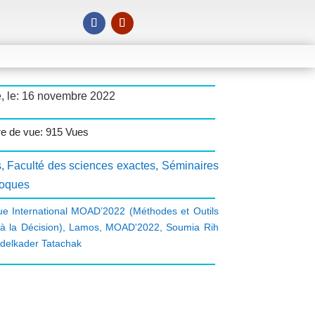
é, le: 16 novembre 2022
e de vue: 915 Vues
s
,
Faculté des sciences exactes
,
Séminaires
loques
ue International MOAD’2022 (Méthodes et Outils
à la Décision)
,
Lamos
,
MOAD'2022
,
Soumia Rih
delkader Tatachak