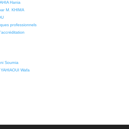
 YAHIA Hania
 par M. KHIMA
KOU
isques professionnels
’accréditation
ani Soumia
t YAHIAOUI Wafa