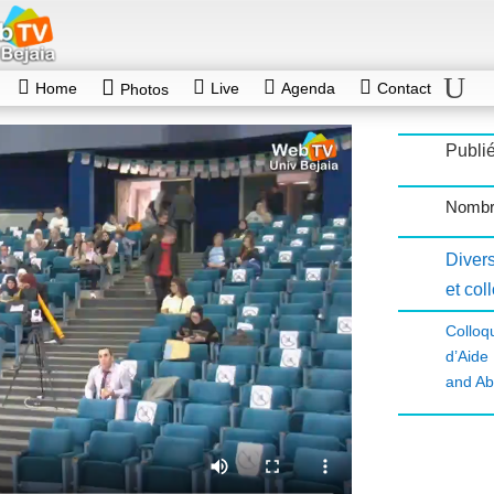
Home
Live
Agenda
Contact
Photos
Publi
Nombr
Diver
et col
Colloq
d’Aide 
and Ab