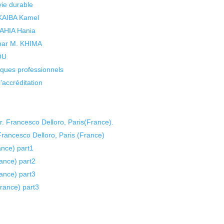
vie durable
 KAIBA Kamel
 YAHIA Hania
 par M. KHIMA
KOU
isques professionnels
’accréditation
. Francesco Delloro, Paris(France).
Francesco Delloro, Paris (France)
ance) part1
ance) part2
ance) part3
France) part3