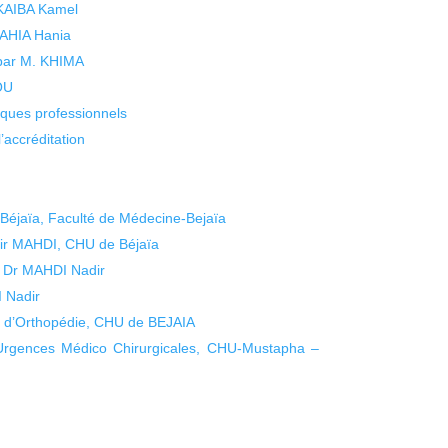
 KAIBA Kamel
 YAHIA Hania
 par M. KHIMA
KOU
isques professionnels
’accréditation
Béjaïa, Faculté de Médecine-Bejaïa
adir MAHDI, CHU de Béjaïa
u Dr MAHDI Nadir
 Nadir
 d’Orthopédie, CHU de BEJAIA
rgences Médico Chirurgicales, CHU-Mustapha –