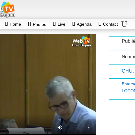
Home
Live
Agenda
Contact
Photos
Publié
Nombr
CHU
,
Entors
LOCO