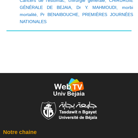
Cancers de l’estomac
,
chirurgie générale
,
CHIRURGIE
GÉNÉRALE DE BEJAIA
,
Dr Y. MAHMOUDI
,
morbi
mortalité
,
Pr BENAIBOUCHE
,
PREMIÈRES JOURNÉES
NATIONALES
Notre chaine