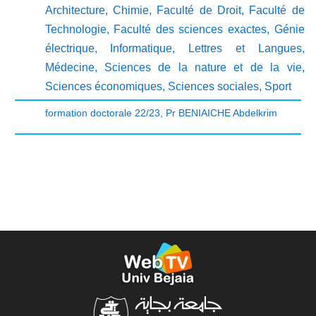
Architecture
,
Chimie
,
Faculté de Droit
,
Faculté de
Technologie
,
Faculté des sciences exactes
,
Génie
électrique
,
Informatique
,
Lettres et Langues
,
Médecine
,
Sciences de la nature et de la vie
,
Sciences économiques
,
Sciences sociales
,
Sport
formation doctorale 22/23
,
Pr BENIAICHE Abdelkrim