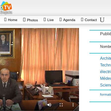
Home
Live
Agenda
Contact
Photos
Publié
Nombr
Archit
Techn
électr
Médec
Scien
format