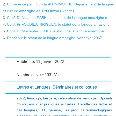
Conférence par : Ourida AIT MIMOUNE, Département de langue
et culture amazighe de Tizi-Ouzou (Algérie).
Conf. Dr Allaaoua RABHI » le statut de la langue amazighe »
Conf. Pr FOUDIL,CHIRIGUEN, le statut de la langue amazighe
Conf. Dr Mustapha TIDJET le statut de la langue amazighe
Débat sur le statut de la langue amazighe, yennayer 2967
Publié, le: 11 janvier 2022
Nombre de vue: 1331 Vues
Lettres et Langues
,
Séminaires et colloques
2972
,
Amazigh
,
berbère
,
célébration de yennayer
,
Djouadi
Youva
,
essor et pratiques actuelles
,
Faculté des lettre et
des langues
,
FLL
,
genèse
,
Les produits terminologiques
élaborés en langue amazighe
,
nouvel an
,
Tasdawit n