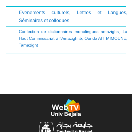
Evenements culturels
,
Lettres et Langues
,
Séminaires et colloques
Confection de dictionnaires monolingues amazighs
,
La
Haut Commissariat à l'Amazighité
,
Ourida AIT MIMOUNE
,
Tamazight