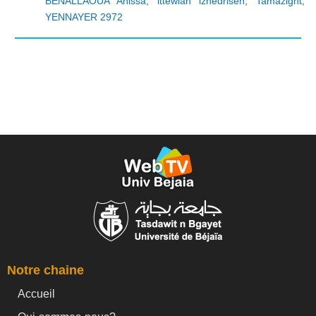
BENALLAOUA Anissa
,
ittewlan iznedrisen
,
Tamazight
,
YENNAYER 2972
Notre chaine
Accueil