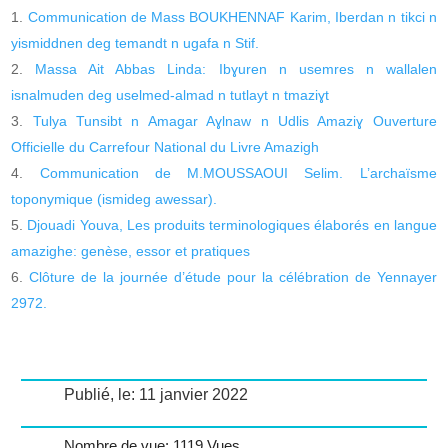
Communication de Mass BOUKHENNAF Karim, Iberdan n tikci n
yismiddnen deg temandt n ugafa n Stif.
Massa Ait Abbas Linda: Ibɣuren n usemres n wallalen
isnalmuden deg uselmed-almad n tutlayt n tmaziɣt
Tulya Tunsibt n Amagar Aɣlnaw n Udlis Amaziɣ Ouverture
Officielle du Carrefour National du Livre Amazigh
Communication de M.MOUSSAOUI Selim. L’archaïsme
toponymique (ismideg awessar).
Djouadi Youva, Les produits terminologiques élaborés en langue
amazighe: genèse, essor et pratiques
Clôture de la journée d’étude pour la célébration de Yennayer
2972.
Publié, le: 11 janvier 2022
Nombre de vue: 1119 Vues