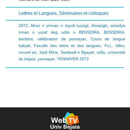
Lettres et Langues
,
Séminaires et colloques
2972
,
Afraz n yirman n tayult tuzzigt
,
Amazigh
,
amedya
irman n uzref deg udlis n BENSDIRA
,
BENSDIRA
,
berbère
,
célébration de yennayer
,
Cours de langue
kabyle
,
Faculté des lettre et des langues
,
FLL
,
Idles
,
nouvel an
,
Said Miria
,
Tasdawit n Bgayet
,
udlis
,
université
de béjaia
,
yennayer
,
YENNAYER 2972