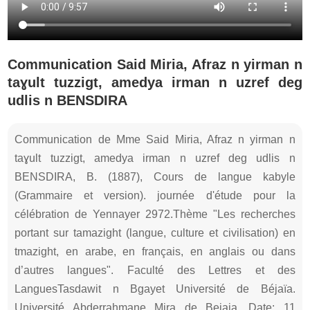
Communication Said Miria, Afraz n yirman n
taɣult tuzzigt, amedya irman n uzref deg
udlis n BENSDIRA
Communication de Mme Said Miria, Afraz n yirman n
taɣult tuzzigt, amedya irman n uzref deg udlis n
BENSDIRA, B. (1887), Cours de langue kabyle
(Grammaire et version). journée d'étude pour la
célébration de Yennayer 2972.Thème "Les recherches
portant sur tamazight (langue, culture et civilisation) en
tmazight, en arabe, en français, en anglais ou dans
d’autres langues". Faculté des Lettres et des
LanguesTasdawit n Bgayet Université de Béjaïa.
Université Abderrahmane Mira de Bejaia. Date: 11