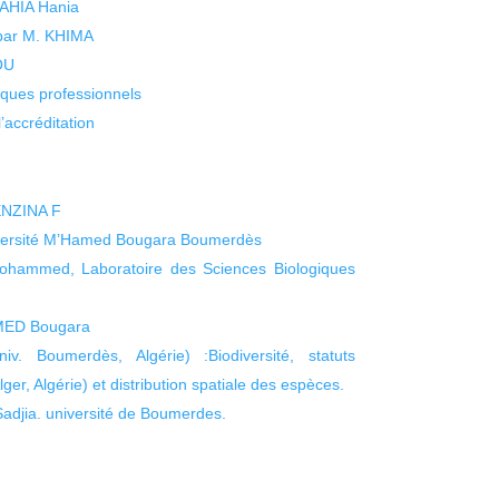
 YAHIA Hania
 par M. KHIMA
KOU
isques professionnels
’accréditation
ENZINA F
iversité M’Hamed Bougara Boumerdès
ammed, Laboratoire des Sciences Biologiques
MED Bougara
. Boumerdès, Algérie) :Biodiversité, statuts
r, Algérie) et distribution spatiale des espèces.
djia. université de Boumerdes.