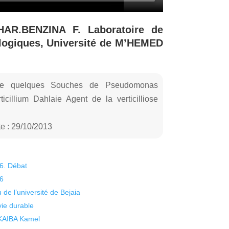
AR.BENZINA F. Laboratoire de
ologiques, Université de M’HEMED
e de quelques Souches de Pseudomonas
icillium Dahlaie Agent de la verticilliose
e : 29/10/2013
26. Débat
26
 de l’université de Bejaia
vie durable
 KAIBA Kamel