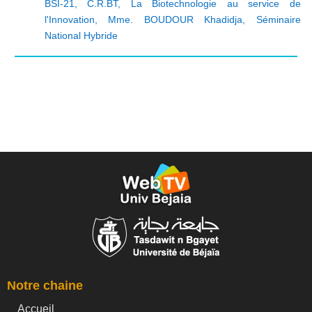
BSI-21
,
C.R.BT
,
La Biotechnologie au service de
l'Innovation
,
Mme. BOUDOUR Khadidja
,
Séminaire
National Hybride
Notre chaine
Accueil