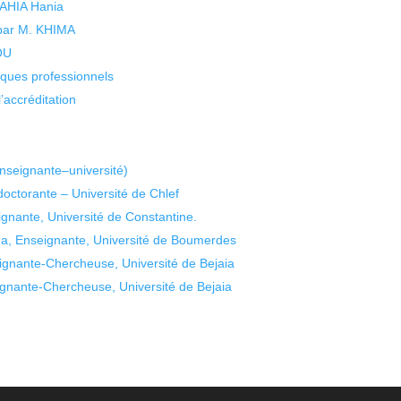
 YAHIA Hania
 par M. KHIMA
KOU
isques professionnels
’accréditation
seignante–université)
octorante – Université de Chlef
nante, Université de Constantine.
, Enseignante, Université de Boumerdes
gnante-Chercheuse, Université de Bejaia
nante-Chercheuse, Université de Bejaia