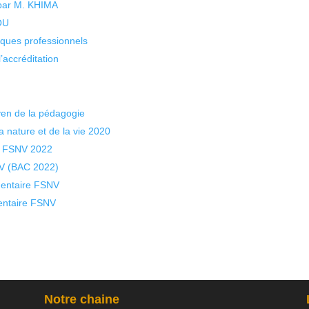
 par M. KHIMA
KOU
isques professionnels
’accréditation
yen de la pédagogie
a nature et de la vie 2020
la FSNV 2022
NV (BAC 2022)
mentaire FSNV
mentaire FSNV
Notre chaine