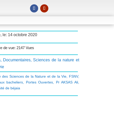
, le: 14 octobre 2020
e de vue: 2147 Vues
s
,
Documentaires
,
Sciences de la nature et
vie
é des Sciences de la Nature et de la Vie
,
FSNV
,
ux bacheliers
,
Portes Ouvertes
,
Pr AKSAS Ali
,
ité de béjaia