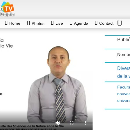
Home
Live
Agenda
Contact
Photos
Publié
Nombr
Diver
de la 
Facult
nouvea
univers