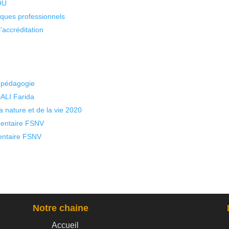
KOU
isques professionnels
’accréditation
a pédagogie
ALI Farida
a nature et de la vie 2020
mentaire FSNV
mentaire FSNV
Notre chaine
Accueil