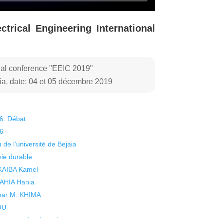
trical Engineering International
onal conference "EEIC 2019"
ia, date: 04 et 05 décembre 2019
26. Débat
26
 de l’université de Bejaia
vie durable
 KAIBA Kamel
 YAHIA Hania
 par M. KHIMA
KOU