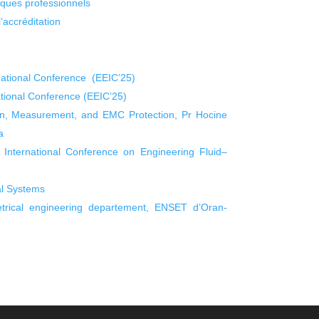
isques professionnels
’accréditation
rnational Conference (EEIC’25)
national Conference (EEIC’25)
ion, Measurement, and EMC Protection, Pr Hocine
a
International Conference on Engineering Fluid–
cal Systems
trical engineering departement, ENSET d’Oran-