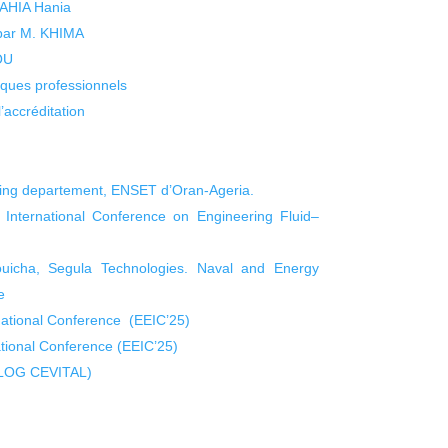
 YAHIA Hania
 par M. KHIMA
KOU
isques professionnels
’accréditation
ering departement, ENSET d’Oran-Ageria.
International Conference on Engineering Fluid–
uicha, Segula Technologies. Naval and Energy
e
rnational Conference (EEIC’25)
national Conference (EEIC’25)
ILOG CEVITAL)