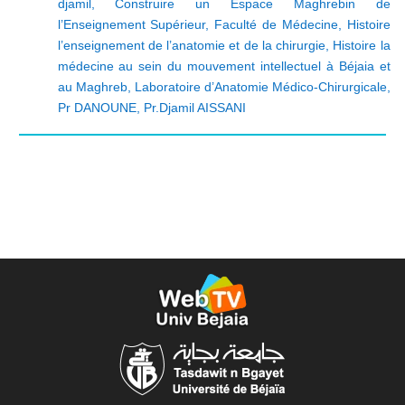
djamil
,
Construire un Espace Maghrebin de
l’Enseignement Supérieur
,
Faculté de Médecine
,
Histoire
l’enseignement de l’anatomie et de la chirurgie
,
Histoire la
médecine au sein du mouvement intellectuel à Béjaia et
au Maghreb
,
Laboratoire d’Anatomie Médico-Chirurgicale
,
Pr DANOUNE
,
Pr.Djamil AISSANI