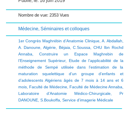
Publié, le: 16 juin 2019
Nombre de vue: 2353 Vues
Médecine
,
Séminaires et colloques
1er Congrès Maghrébin d’Anatomie Clinique
,
A. Abdallah
,
A. Danoune
,
Algérie
,
Béjaia
,
C.Soussa
,
CHU Ibn Rochd
Annaba
,
Construire un Espace Maghrebin de
l’Enseignement Supérieur
,
Etude de l’applicabilité de la
méthode de Sempé utilisée dans l’estimation de la
maturation squelettique d’un groupe d’enfants et
d’adolescents Algériens âgés de 7 mois à 14 ans et 6
mois
,
Faculté de Médecine
,
Faculté de Médecine Annaba
,
Laboratoire d’Anatomie Médico-Chirurgicale
,
Pr
DANOUNE
,
S.Boukoffa
,
Service d’imagerie Médicale