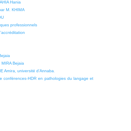
 YAHIA Hania
 par M. KHIMA
KOU
isques professionnels
’accréditation
Bejaia
. MIRA Bejaia
Amira, université d’Annaba.
e conférences-HDR en pathologies du langage et