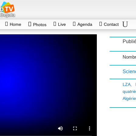
Home
Live
Agenda
Contact
Photos
Publié
Nombr
Scienc
LZA
,
quatr
Algéri