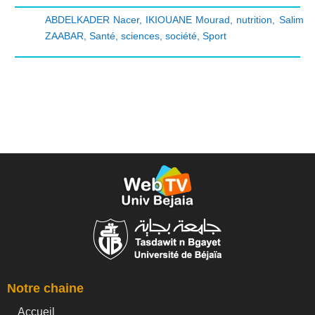
ABDELKADER Nacer
,
IKIOUANE Mourad
,
nutrition
,
Salim
ZAABAR
,
Santé
,
sciences
,
société
,
Sport
Notre chaine
Accueil