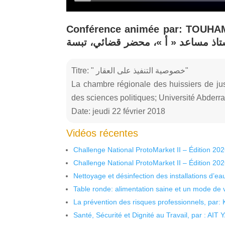
Conférence animée par: TOUHAMI Mebarki  مباركي
تاذ مساعد « أ »، محضر قضائي، تبسة
Titre: " خصوصية التنفيذ على العقار"
La chambre régionale des huissiers de just
des sciences politiques; Université Abderr
Date: jeudi 22 février 2018
Vidéos récentes
Challenge National ProtoMarket II – Édition 20
Challenge National ProtoMarket II – Édition 20
Nettoyage et désinfection des installations d’eau
Table ronde: alimentation saine et un mode de 
La prévention des risques professionnels, par:
Santé, Sécurité et Dignité au Travail, par : AIT