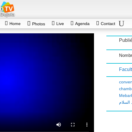
Home
Live
Agenda
Contact
Photos
Publié
Nombr
Facult
conven
chambr
Mebark