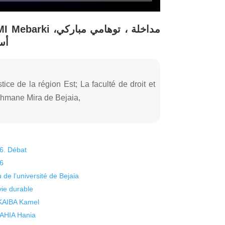
مداخلة ، توهامي،
أس
ice de la région Est; La faculté de droit et
ahmane Mira de Bejaia,
26. Débat
26
 de l’université de Bejaia
vie durable
 KAIBA Kamel
 YAHIA Hania