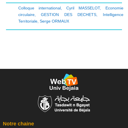
Colloque international
,
Cyril MASSELOT
,
Economie
circulaire
,
GESTION DES DECHETS
,
Intelligence
Territoriale
,
Serge ORMAUX
Notre chaine