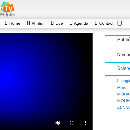
Home
Live
Agenda
Contact
Photos
Publié
Nombr
Scienc
biologi
Mme
MOHA
MOUH
ZENNO