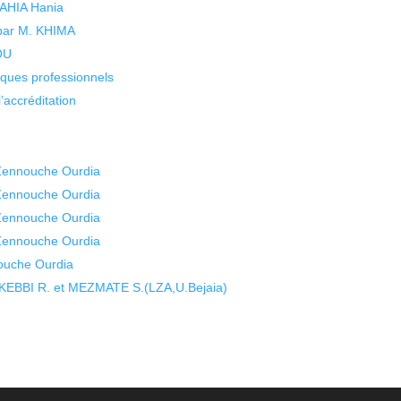
 YAHIA Hania
 par M. KHIMA
KOU
isques professionnels
’accréditation
 Zennouche Ourdia
 Zennouche Ourdia
 Zennouche Ourdia
 Zennouche Ourdia
ouche Ourdia
BBI R. et MEZMATE S.(LZA,U.Bejaia)