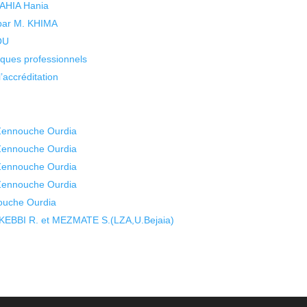
 YAHIA Hania
 par M. KHIMA
KOU
isques professionnels
’accréditation
 Zennouche Ourdia
 Zennouche Ourdia
 Zennouche Ourdia
 Zennouche Ourdia
ouche Ourdia
BBI R. et MEZMATE S.(LZA,U.Bejaia)