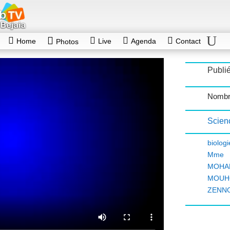
Home
Live
Agenda
Contact
Photos
Publié
Nombr
Scienc
biologi
Mme
MOHA
MOUH
ZENNO