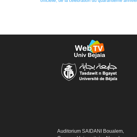
officielle, de la célébration du quarantième anniver
Auditorium SAIDANI Boualem,