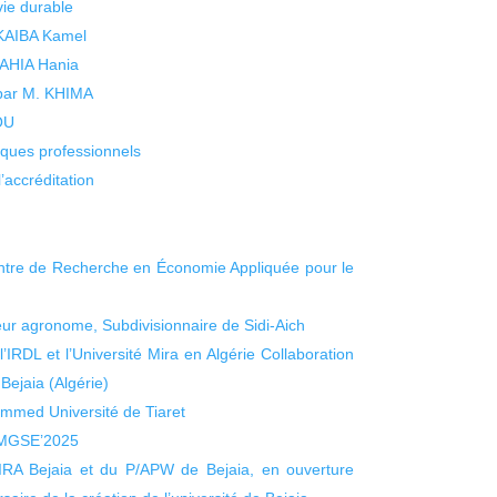
vie durable
 KAIBA Kamel
 YAHIA Hania
 par M. KHIMA
KOU
isques professionnels
’accréditation
ntre de Recherche en Économie Appliquée pour le
r agronome, Subdivisionnaire de Sidi-Aich
l’IRDL et l’Université Mira en Algérie Collaboration
Bejaia (Algérie)
med Université de Tiaret
BMGSE’2025
.MIRA Bejaia et du P/APW de Bejaia, en ouverture