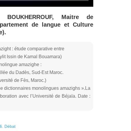
e BOUKHERROUF, Maitre de
partement de langue et Culture
e).
azight : étude comparative entre
ylit Issin de Kamal Bouamara)
onolingue amazighe :
vallée du Dadès, Sud-Est Maroc.
ersité de Fès, Maroc.)
 de dictionnaires monolingues amazighs ».La
oration avec l’Université de Béjaïa. Date :
26. Débat