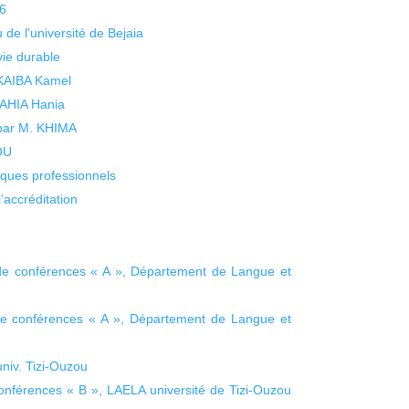
26
 de l’université de Bejaia
vie durable
 KAIBA Kamel
 YAHIA Hania
 par M. KHIMA
KOU
isques professionnels
’accréditation
e conférences « A », Département de Langue et
de conférences « A », Département de Langue et
iv. Tizi-Ouzou
férences « B », LAELA université de Tizi-Ouzou