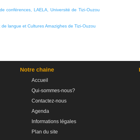
de conférences, LAELA, Université de Tizi-Ouzou
de langue et Cultures Amazighes de Tizi-Ouzou
Notre chaine
Accueil
Qui-sommes-nous?
Contactez-nous
Agenda
Informations légales
Plan du site