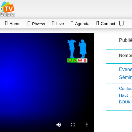
Home
Live
Agenda
Contact
Photos
Publié
Nombr
Evene
Sémin
Confec
Haut 
BOUK