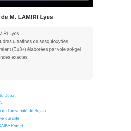
 de M. LAMIRI Lyes
MIRI Lyes
udres ultrafines de sesquioxydes
valent (Eu3+) élaborées par voie sol-gel
ences exactes
26. Débat
26
 de l’université de Bejaia
vie durable
 KAIBA Kamel