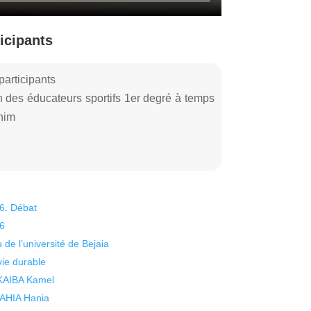
icipants
articipants
 des éducateurs sportifs 1er degré à temps
him
26. Débat
26
 de l’université de Bejaia
vie durable
 KAIBA Kamel
 YAHIA Hania