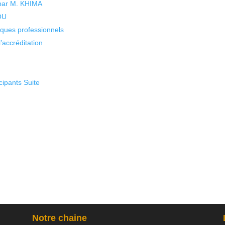
 par M. KHIMA
KOU
isques professionnels
’accréditation
cipants Suite
Notre chaine