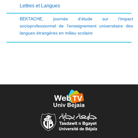
Lettres et Langues
BEKTACHE
,
journée d’étude sur l’impact
socioprofessionnel de l’enseignement universitaire des
langues étrangères en milieu scolaire