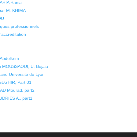
 YAHIA Hania
 par M. KHIMA
KOU
isques professionnels
’accréditation
Abdelkrim
im MOUSSAOUI, U. Bejaia
nd Université de Lyon
 SEGHIR, Part 01
MAD Mourad, part2
UDRIES A., part1