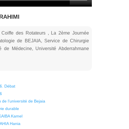
BRAHIMI
la Coiffe des Rotateurs , La 2ème Journée
atologie de BEJAIA, Service de Chirurgie
é de Médecine, Université Abderrahmane
26. Débat
26
 de l’université de Bejaia
vie durable
 KAIBA Kamel
 YAHIA Hania