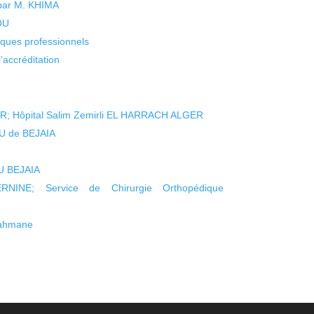
 par M. KHIMA
KOU
isques professionnels
’accréditation
; Hôpital Salim Zemirli EL HARRACH ALGER
U de BEJAIA
U BEJAIA
NINE; Service de Chirurgie Orthopédique
rahmane