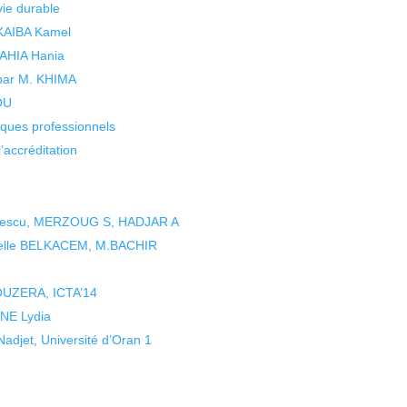
vie durable
 KAIBA Kamel
 YAHIA Hania
 par M. KHIMA
KOU
isques professionnels
’accréditation
pescu, MERZOUG S, HADJAR A
elle BELKACEM, M.BACHIR
OUZERA, ICTA’14
NE Lydia
djet, Université d’Oran 1