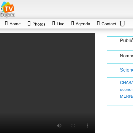
Home
Live
Agenda
Contact
Photos
Publié
Nombr
Scien
CHAB
econo
MERN